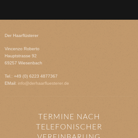
Der Haarflüsterer
Vincenzo Roberto
Hauptstrasse 92
69257 Wiesenbach
Tel.: +49 (0) 6223 4877367
EMail:
info@derhaarfluesterer.de
TERMINE NACH
TELEFONISCHER
VEREINBARUNG