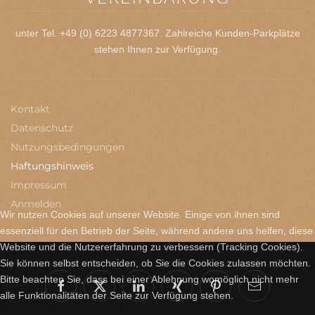
unter Tel. +49 (0) 6223 4877367. Zahlreiche Kunden-Parkplätze
stehen Ihnen zur Verfügung.
Kontakt
Datenschutz
Nutzungsbedingungen
Haftungshinweis
Impressum
Anmelden
Wir nutzen Cookies auf unserer Website. Einige von ihnen sind
essenziell für den Betrieb der Seite, während andere uns helfen, diese
Website und die Nutzererfahrung zu verbessern (Tracking Cookies).
Sie können selbst entscheiden, ob Sie die Cookies zulassen möchten.
Bitte beachten Sie, dass bei einer Ablehnung womöglich nicht mehr
alle Funktionalitäten der Seite zur Verfügung stehen.